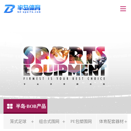
半岛·BOB产品
笼式足球
组合式围网
PE包塑围网
体育配套器材