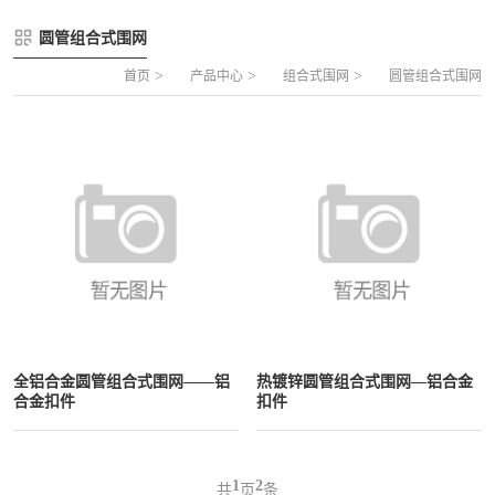
FLZ-A 双夹丝笼式足球
圆管组合式围网
圆管组合式围网
FLZ-B 夹芯板笼式足球
方管组合式围网
>
>
>
首页
产品中心
组合式围网
圆管组合式围网
FLZ-C 半格栅笼式足球
片装组合式围网
FLZ-D PE包塑笼式足球
全铝合金圆管组合式围网——铝
热镀锌圆管组合式围网—铝合金
合金扣件
扣件
1
2
共
页
条