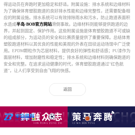
得运动员在奔跑时更加稳定和舒适。附属设施：排水系统和边缘材料
为了确保体育塑胶跑道的良好排水性能和边缘完整性，还需要配备相
应的附属设施。排水系统可以有效排除雨水和污水，防止跑道表面积
水造成
半岛·BOB官方网站
滑倒事故。边缘材料则能够提供跑道的边
界，并起到固定、保护作用。这些附属设施是体育塑胶跑道不可或缺
的组成部分，为运动员的安全和比赛质量提供了重要保障。总结体育
塑胶跑道材料以其优良的性能和美观的外表在田径运动场馆中广泛使
用。EPDM颗粒作为芯层材料，提供良好的弹性和舒适感；PU漆作为
面层材料，增加耐磨性和稳定性；排水系统和边缘材料则确保跑道的
安全和完整。在追求运动健康的时代，体育塑胶跑道通过“红色航
道”，让人们享受到自由飞翔的快感。
返回